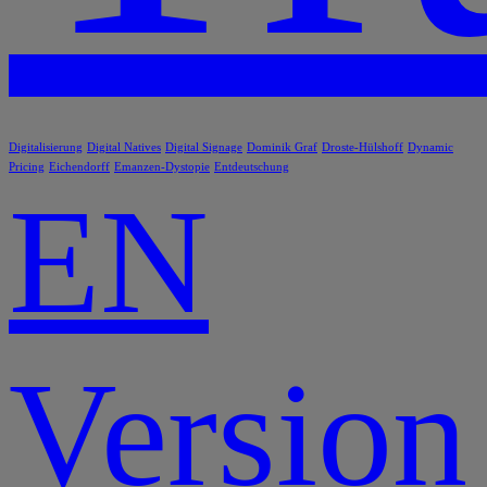
Digitalisierung
Digital Natives
Digital Signage
Dominik Graf
Droste-Hülshoff
Dynamic
Pricing
Eichendorff
Emanzen-Dystopie
Entdeutschung
EN
Version