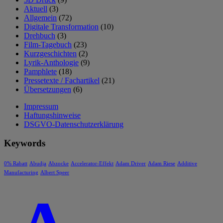
Aktuell
(3)
Allgemein
(72)
Digitale Transformation
(10)
Drehbuch
(3)
Film-Tagebuch
(23)
Kurzgeschichten
(2)
Lyrik-Anthologie
(9)
Pamphlete
(18)
Pressetexte / Fachartikel
(21)
Übersetzungen
(6)
Impressum
Haftungshinweise
DSGVO-Datenschutzerklärung
Keywords
0% Rabatt
Abudja
Abzocke
Accelerator-Effekt
Adam Driver
Adam Riese
Additive
Manufacturing
Albert Speer