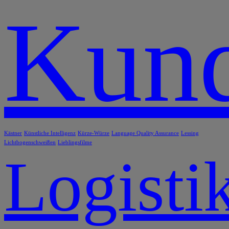
Kund
Kästner
Künstliche Intelligenz
Kürze-Würze
Language Quality Assurance
Lessing
Lichtbogenschweißen
Lieblingsfilme
Logisti