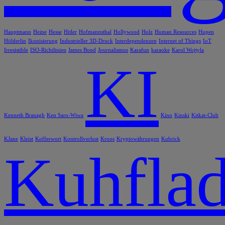
Hauptmann
Heine
Hesse
Hitler
Hofmannsthal
Hollywood
Holz
Human Resources
Hupen
Hölderlin
Ikonisierung
Industrieller 3D-Druck
Interdependenzen
Internet of Things
IoT
Irresistible
ISO-Richtlinien
James Bond
Journalismus
Karafun
karaoke
Karol Wojtyla
KI
Kenneth Branagh
Ken Saro-Wiwa
Kino
Kinski
Kitkat-Club
KJane
Kleist
Kofferwort
Kontrollverlust
Kroos
Kryptowährungen
Kubrick
Kuhflad