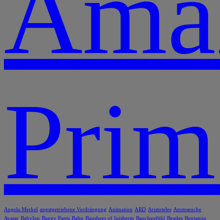
Ama
Prim
Angela Merkel
angstgetriebene Verdrängung
Animation
ARD
Aristoteles
Atomseuche
Avatar
Babylon
Baggy Pants
Bahn
Banshees of Inisherin
Bauchgefühl
Beatles
Benjamin