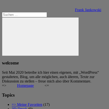
Frank Jankowski
Suchen
nach:
Suchen
welcome
Seit Mai 2020 betreibe ich hier einen eigenen, mit „WordPress“
gestalteten, Blog, um alle möglichen, auch älteren, Texte zur
Diskussion zu stellen – freue mich also über Kommentare.
=>
Homepage
<=
Topics
=> Meine Favoriten
(17)
3D Druck
(9)