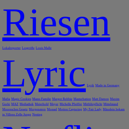
Riesen
Lokalreporter
Losgröße
Louis Malle
Lyric
Lyrik
Made in Germany
Mafia
Magic Cookies
Mann-Familie
Margot Robbie
Masturbation
Matt Damon
Maxim
Gorki
MAZ
Mediathek
Meierhold
Meyer
Michelle Pfeiffer
Mitführpflicht
Mittelstand
Mooresches Gesetz
Morgenstern
Mossad
Motion Capturing
My Fair Lady
Mäuslein bekam
in Villons Zelle Junge
Nesting