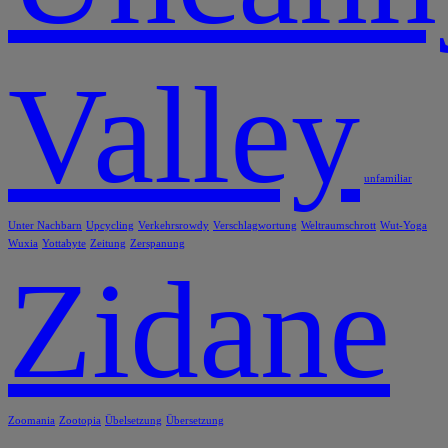
Valley
unfamiliar
Unter Nachbarn
Upcycling
Verkehrsrowdy
Verschlagwortung
Weltraumschrott
Wut-Yoga
Wuxia
Yottabyte
Zeitung
Zerspanung
Zidane
Zoomania
Zootopia
Übelsetzung
Übersetzung