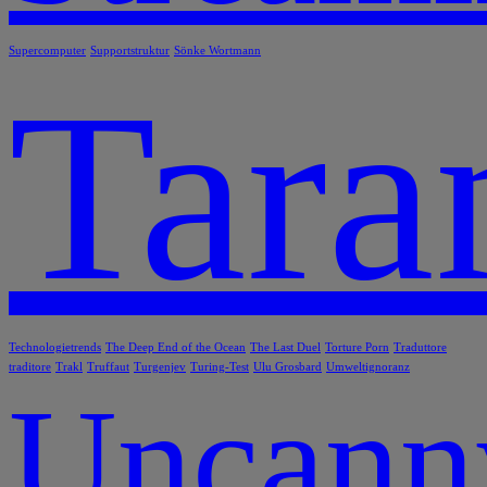
Supercomputer
Supportstruktur
Sönke Wortmann
Tara
Technologietrends
The Deep End of the Ocean
The Last Duel
Torture Porn
Traduttore
traditore
Trakl
Truffaut
Turgenjev
Turing-Test
Ulu Grosbard
Umweltignoranz
Uncann