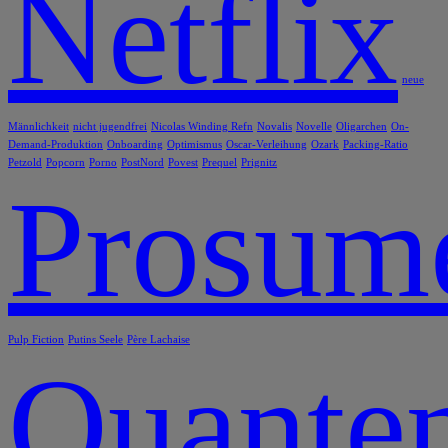
Netflix
neue
Männlichkeit
nicht jugendfrei
Nicolas Winding Refn
Novalis
Novelle
Oligarchen
On-
Demand-Produktion
Onboarding
Optimismus
Oscar-Verleihung
Ozark
Packing-Ratio
Petzold
Popcorn
Porno
PostNord
Povest
Prequel
Prignitz
Prosum
Pulp Fiction
Putins Seele
Père Lachaise
Quanten