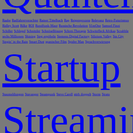
Raabe
Radfahrerverachter
Rainer Tittelbach
Rap
Reigenprozess
Relevanz
Retro-Futurismus
Ridley Scott
Rilke
ROI
Rundfunk-Maut
Russische Revolution
S1mOne
Samuel Finzi
Schiller
Schlegel
Schnitzler
Schnösellösung
Schrei-Therapie
Schwitzfleck Afrikas
Scrabble
sechs Millionen
Shining
Sieg erpöbeln
Siemens Digital Factory
Silizium Valley
Sin City
Singin’ in the Rain
Smart Dust
spanischer Film
Spider Man
Sprachverwirrung
Startup
Staumeldungen
Stavanger
Steampunk
Steve Carell
stirb doppelt
Storm
Strato
Stream