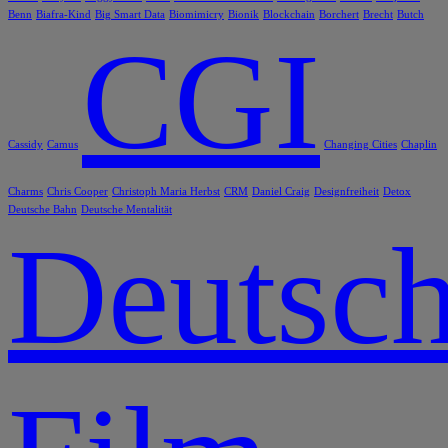
Benn
Biafra-Kind
Big Smart Data
Biomimicry
Bionik
Blockchain
Borchert
Brecht
Butch
CGI
Cassidy
Camus
Changing Cities
Chaplin
Charms
Chris Cooper
Christoph Maria Herbst
CRM
Daniel Craig
Designfreiheit
Detox
Deutsche Bahn
Deutsche Mentalität
Deutsch