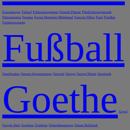
Enzensberger
Estland
Fehlermanagement
Fernseh-Flatrate
Filmförderungsanstalt
Filmrezension
Fontane
Forum Deutscher Mittelstand
Francois Villon
Fried
Friedkin
Funktionswäsche
Fußball
Gamification
Genom-Sequenzierung
Genozid
George
George Martin
Gernhardt
Goethe
Gogol
Google-Alert
Graphem
Grünbein
Götterdämmerung
Günter Rohrbach