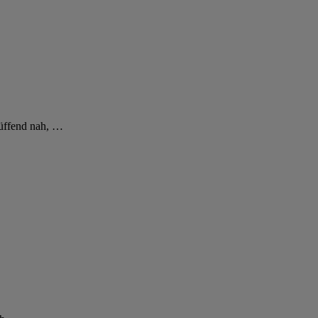
lüffend nah,
…