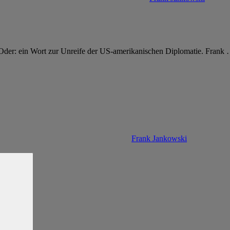
n. Oder: ein Wort zur Unreife der US-amerikanischen Diplomatie. Frank
Frank Jankowski