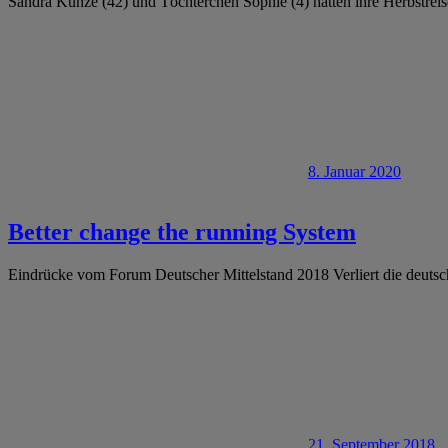
Sandra Kunze (42) und Töchterchen Sophie (4) hatten ihre Herbstre
8. Januar 2020
Better change the running System
Eindrücke vom Forum Deutscher Mittelstand 2018 Verliert die deutsch
21. September 2018