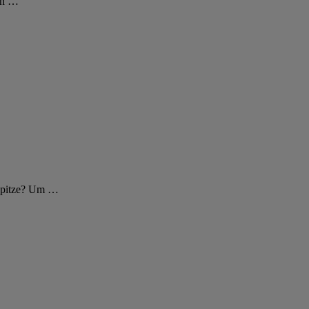
ch
…
tspitze? Um
…