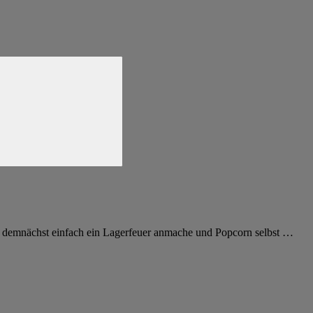
r demnächst einfach ein Lagerfeuer anmache und Popcorn selbst
…