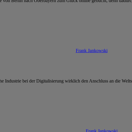
ise von Berlin nach Oberbayern zum Glück online gebucht, denn dadur
Frank Jankowski
e Industrie bei der Digitalisierung wirklich den Anschluss an die Wel
Frank Jankowski