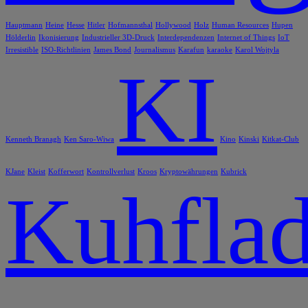
Hauptmann
Heine
Hesse
Hitler
Hofmannsthal
Hollywood
Holz
Human Resources
Hupen
Hölderlin
Ikonisierung
Industrieller 3D-Druck
Interdependenzen
Internet of Things
IoT
Irresistible
ISO-Richtlinien
James Bond
Journalismus
Karafun
karaoke
Karol Wojtyla
KI
Kenneth Branagh
Ken Saro-Wiwa
Kino
Kinski
Kitkat-Club
KJane
Kleist
Kofferwort
Kontrollverlust
Kroos
Kryptowährungen
Kubrick
Kuhflad