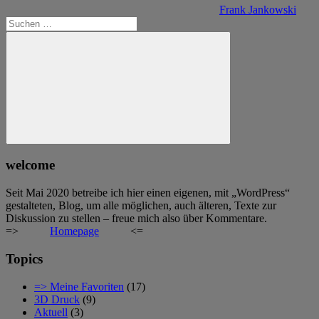
Frank Jankowski
Suchen
nach:
Suchen
welcome
Seit Mai 2020 betreibe ich hier einen eigenen, mit „WordPress“
gestalteten, Blog, um alle möglichen, auch älteren, Texte zur
Diskussion zu stellen – freue mich also über Kommentare.
=>
Homepage
<=
Topics
=> Meine Favoriten
(17)
3D Druck
(9)
Aktuell
(3)