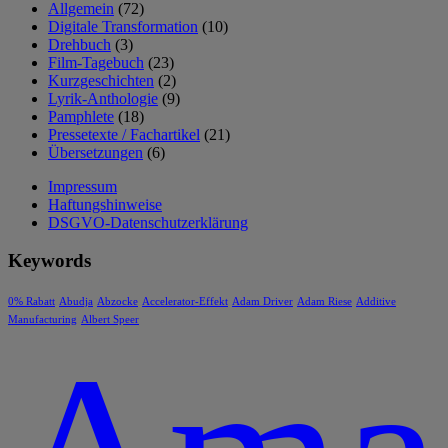
Allgemein
(72)
Digitale Transformation
(10)
Drehbuch
(3)
Film-Tagebuch
(23)
Kurzgeschichten
(2)
Lyrik-Anthologie
(9)
Pamphlete
(18)
Pressetexte / Fachartikel
(21)
Übersetzungen
(6)
Impressum
Haftungshinweise
DSGVO-Datenschutzerklärung
Keywords
0% Rabatt
Abudja
Abzocke
Accelerator-Effekt
Adam Driver
Adam Riese
Additive
Manufacturing
Albert Speer