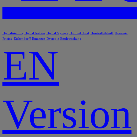
Digitalisierung
Digital Natives
Digital Signage
Dominik Graf
Droste-Hülshoff
Dynamic
Pricing
Eichendorff
Emanzen-Dystopie
Entdeutschung
EN
Version