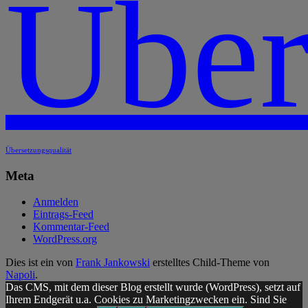
Über
Übersetzungsqualität
Meta
Anmelden
Eintrags-Feed
Kommentar-Feed
WordPress.org
Dies ist ein von
Frank Jankowski
erstelltes Child-Theme von
Napoli
.
Das CMS, mit dem dieser Blog erstellt wurde (WordPress), setzt auf
Ihrem Endgerät u.a. Cookies zu Marketingzwecken ein. Sind Sie