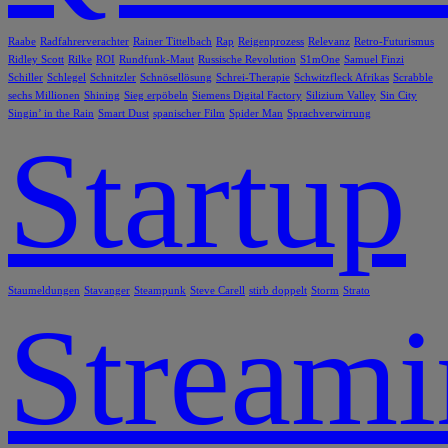
Raabe
Radfahrerverachter
Rainer Tittelbach
Rap
Reigenprozess
Relevanz
Retro-Futurismus
Ridley Scott
Rilke
ROI
Rundfunk-Maut
Russische Revolution
S1mOne
Samuel Finzi
Schiller
Schlegel
Schnitzler
Schnösellösung
Schrei-Therapie
Schwitzfleck Afrikas
Scrabble
sechs Millionen
Shining
Sieg erpöbeln
Siemens Digital Factory
Silizium Valley
Sin City
Singin’ in the Rain
Smart Dust
spanischer Film
Spider Man
Sprachverwirrung
Startup
Staumeldungen
Stavanger
Steampunk
Steve Carell
stirb doppelt
Storm
Strato
Stream