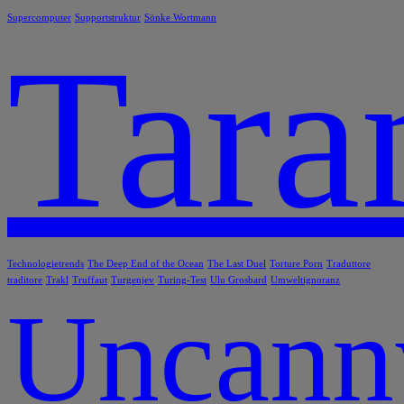
Supercomputer
Supportstruktur
Sönke Wortmann
Tara
Technologietrends
The Deep End of the Ocean
The Last Duel
Torture Porn
Traduttore
traditore
Trakl
Truffaut
Turgenjev
Turing-Test
Ulu Grosbard
Umweltignoranz
Uncann