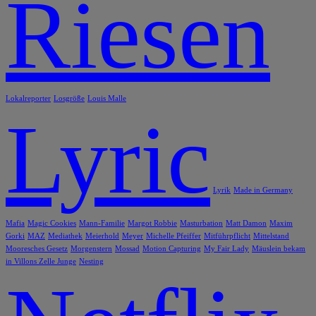
Riesen
Lokalreporter
Losgröße
Louis Malle
Lyric
Lyrik
Made in Germany
Mafia
Magic Cookies
Mann-Familie
Margot Robbie
Masturbation
Matt Damon
Maxim
Gorki
MAZ
Mediathek
Meierhold
Meyer
Michelle Pfeiffer
Mitführpflicht
Mittelstand
Mooresches Gesetz
Morgenstern
Mossad
Motion Capturing
My Fair Lady
Mäuslein bekam
in Villons Zelle Junge
Nesting