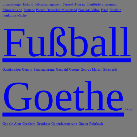
Enzensberger
Estland
Fehlermanagement
Fernseh-Flatrate
Filmförderungsanstalt
Filmrezension
Fontane
Forum Deutscher Mittelstand
Francois Villon
Fried
Friedkin
Funktionswäsche
Fußball
Gamification
Genom-Sequenzierung
Genozid
George
George Martin
Gernhardt
Goethe
Gogol
Google-Alert
Graphem
Grünbein
Götterdämmerung
Günter Rohrbach