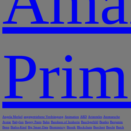
Ama
Prim
Angela Merkel
angstgetriebene Verdrängung
Animation
ARD
Aristoteles
Atomseuche
Avatar
Babylon
Baggy Pants
Bahn
Banshees of Inisherin
Bauchgefühl
Beatles
Benjamin
Benn
Biafra-Kind
Big Smart Data
Biomimicry
Bionik
Blockchain
Borchert
Brecht
Butch