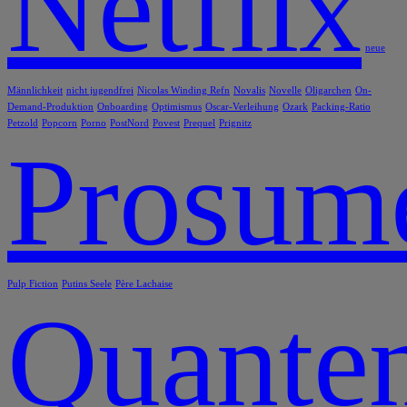
Netflix
neue
Männlichkeit
nicht jugendfrei
Nicolas Winding Refn
Novalis
Novelle
Oligarchen
On-
Demand-Produktion
Onboarding
Optimismus
Oscar-Verleihung
Ozark
Packing-Ratio
Petzold
Popcorn
Porno
PostNord
Povest
Prequel
Prignitz
Prosum
Pulp Fiction
Putins Seele
Père Lachaise
Quanten