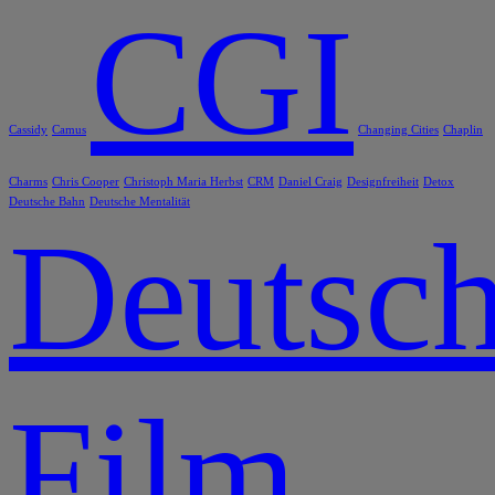
CGI
Cassidy
Camus
Changing Cities
Chaplin
Charms
Chris Cooper
Christoph Maria Herbst
CRM
Daniel Craig
Designfreiheit
Detox
Deutsche Bahn
Deutsche Mentalität
Deutsch
Film