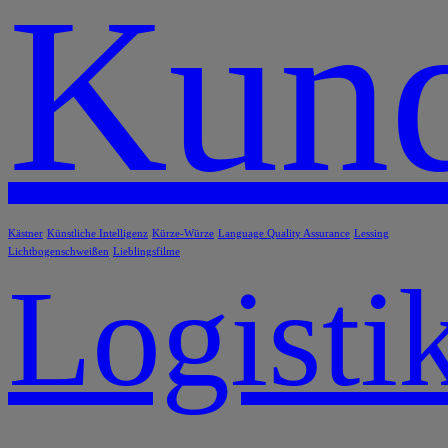
Kund
Kästner
Künstliche Intelligenz
Kürze-Würze
Language Quality Assurance
Lessing
Lichtbogenschweißen
Lieblingsfilme
Logisti