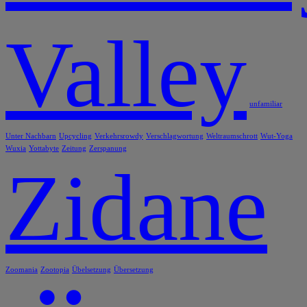
Valley
unfamiliar
Unter Nachbarn
Upcycling
Verkehrsrowdy
Verschlagwortung
Weltraumschrott
Wut-Yoga
Wuxia
Yottabyte
Zeitung
Zerspanung
Zidane
Zoomania
Zootopia
Übelsetzung
Übersetzung