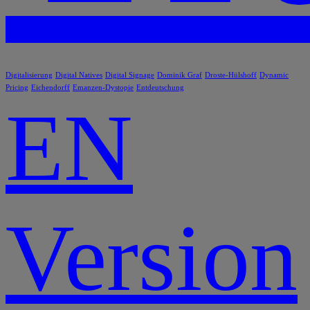
Digitalisierung
Digital Natives
Digital Signage
Dominik Graf
Droste-Hülshoff
Dynamic
Pricing
Eichendorff
Emanzen-Dystopie
Entdeutschung
EN
Version