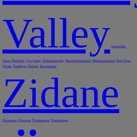
Valley
unfamiliar
Unter Nachbarn
Upcycling
Verkehrsrowdy
Verschlagwortung
Weltraumschrott
Wut-Yoga
Wuxia
Yottabyte
Zeitung
Zerspanung
Zidane
Zoomania
Zootopia
Übelsetzung
Übersetzung