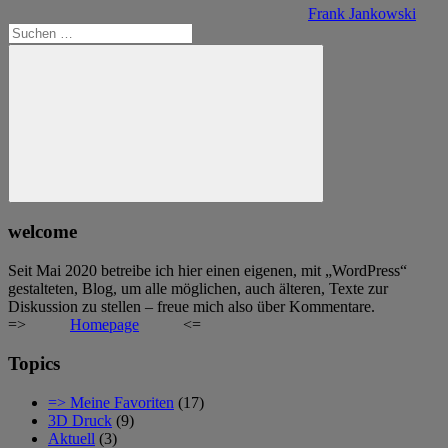
Frank Jankowski
Suchen
nach:
Suchen
welcome
Seit Mai 2020 betreibe ich hier einen eigenen, mit „WordPress“
gestalteten, Blog, um alle möglichen, auch älteren, Texte zur
Diskussion zu stellen – freue mich also über Kommentare.
=>
Homepage
<=
Topics
=> Meine Favoriten
(17)
3D Druck
(9)
Aktuell
(3)