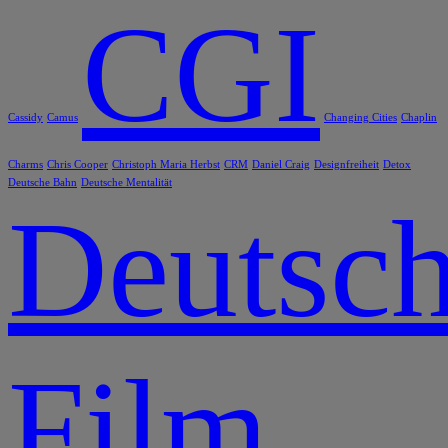
CGI
Cassidy
Camus
Changing Cities
Chaplin
Charms
Chris Cooper
Christoph Maria Herbst
CRM
Daniel Craig
Designfreiheit
Detox
Deutsche Bahn
Deutsche Mentalität
Deutsch
Film