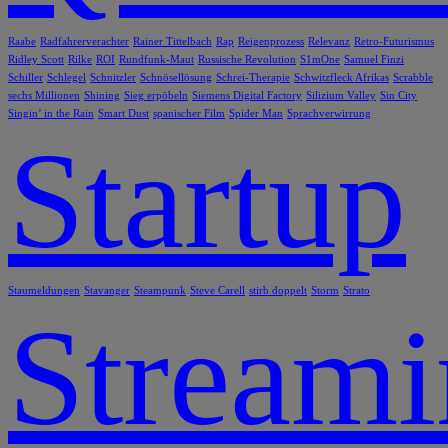
Raabe
Radfahrerverachter
Rainer Tittelbach
Rap
Reigenprozess
Relevanz
Retro-Futurismus
Ridley Scott
Rilke
ROI
Rundfunk-Maut
Russische Revolution
S1mOne
Samuel Finzi
Schiller
Schlegel
Schnitzler
Schnösellösung
Schrei-Therapie
Schwitzfleck Afrikas
Scrabble
sechs Millionen
Shining
Sieg erpöbeln
Siemens Digital Factory
Silizium Valley
Sin City
Singin’ in the Rain
Smart Dust
spanischer Film
Spider Man
Sprachverwirrung
Startup
Staumeldungen
Stavanger
Steampunk
Steve Carell
stirb doppelt
Storm
Strato
Stream