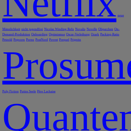
Netflix
neue
Männlichkeit
nicht jugendfrei
Nicolas Winding Refn
Novalis
Novelle
Oligarchen
On-
Demand-Produktion
Onboarding
Optimismus
Oscar-Verleihung
Ozark
Packing-Ratio
Petzold
Popcorn
Porno
PostNord
Povest
Prequel
Prignitz
Prosum
Pulp Fiction
Putins Seele
Père Lachaise
Quanten