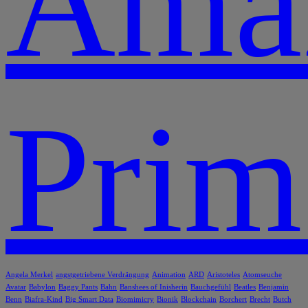
Ama
Prim
Angela Merkel
angstgetriebene Verdrängung
Animation
ARD
Aristoteles
Atomseuche
Avatar
Babylon
Baggy Pants
Bahn
Banshees of Inisherin
Bauchgefühl
Beatles
Benjamin
Benn
Biafra-Kind
Big Smart Data
Biomimicry
Bionik
Blockchain
Borchert
Brecht
Butch