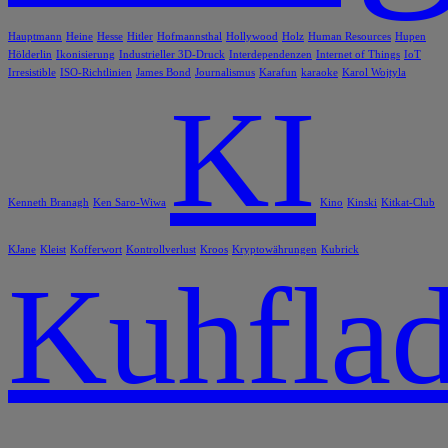
Hauptmann
Heine
Hesse
Hitler
Hofmannsthal
Hollywood
Holz
Human Resources
Hupen
Hölderlin
Ikonisierung
Industrieller 3D-Druck
Interdependenzen
Internet of Things
IoT
Irresistible
ISO-Richtlinien
James Bond
Journalismus
Karafun
karaoke
Karol Wojtyla
KI
Kenneth Branagh
Ken Saro-Wiwa
Kino
Kinski
Kitkat-Club
KJane
Kleist
Kofferwort
Kontrollverlust
Kroos
Kryptowährungen
Kubrick
Kuhflad