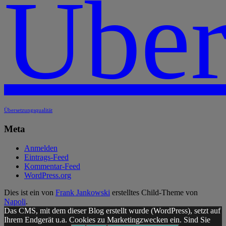
Über
Übersetzungsqualität
Meta
Anmelden
Eintrags-Feed
Kommentar-Feed
WordPress.org
Dies ist ein von
Frank Jankowski
erstelltes Child-Theme von
Napoli
.
Das CMS, mit dem dieser Blog erstellt wurde (WordPress), setzt auf
Ihrem Endgerät u.a. Cookies zu Marketingzwecken ein. Sind Sie