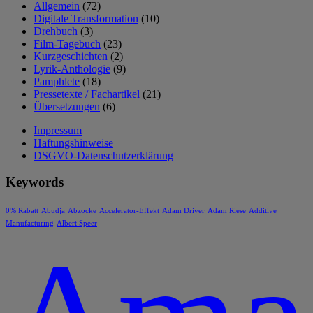
Allgemein
(72)
Digitale Transformation
(10)
Drehbuch
(3)
Film-Tagebuch
(23)
Kurzgeschichten
(2)
Lyrik-Anthologie
(9)
Pamphlete
(18)
Pressetexte / Fachartikel
(21)
Übersetzungen
(6)
Impressum
Haftungshinweise
DSGVO-Datenschutzerklärung
Keywords
0% Rabatt
Abudja
Abzocke
Accelerator-Effekt
Adam Driver
Adam Riese
Additive
Manufacturing
Albert Speer