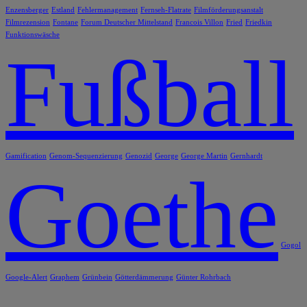
Enzensberger
Estland
Fehlermanagement
Fernseh-Flatrate
Filmförderungsanstalt
Filmrezension
Fontane
Forum Deutscher Mittelstand
Francois Villon
Fried
Friedkin
Funktionswäsche
Fußball
Gamification
Genom-Sequenzierung
Genozid
George
George Martin
Gernhardt
Goethe
Gogol
Google-Alert
Graphem
Grünbein
Götterdämmerung
Günter Rohrbach