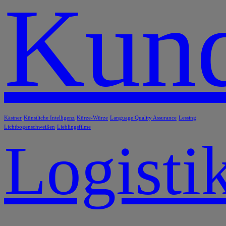
Kund
Kästner
Künstliche Intelligenz
Kürze-Würze
Language Quality Assurance
Lessing
Lichtbogenschweißen
Lieblingsfilme
Logisti