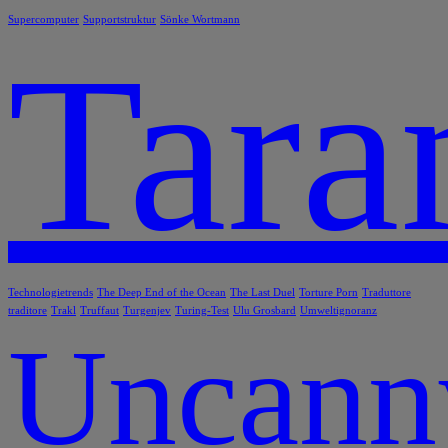
Supercomputer
Supportstruktur
Sönke Wortmann
Tara
Technologietrends
The Deep End of the Ocean
The Last Duel
Torture Porn
Traduttore
traditore
Trakl
Truffaut
Turgenjev
Turing-Test
Ulu Grosbard
Umweltignoranz
Uncann