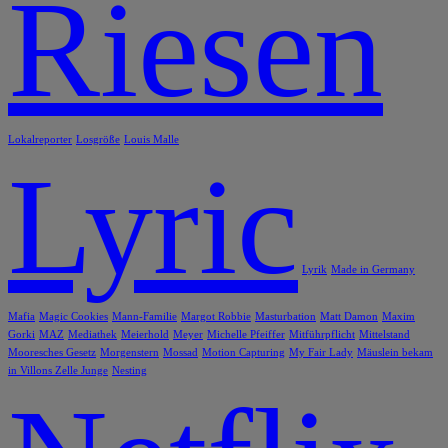
Riesen
Lokalreporter
Losgröße
Louis Malle
Lyric
Lyrik
Made in Germany
Mafia
Magic Cookies
Mann-Familie
Margot Robbie
Masturbation
Matt Damon
Maxim
Gorki
MAZ
Mediathek
Meierhold
Meyer
Michelle Pfeiffer
Mitführpflicht
Mittelstand
Mooresches Gesetz
Morgenstern
Mossad
Motion Capturing
My Fair Lady
Mäuslein bekam
in Villons Zelle Junge
Nesting