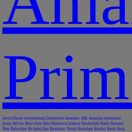
Ama
Prim
Angela Merkel
angstgetriebene Verdrängung
Animation
ARD
Aristoteles
Atomseuche
Avatar
Babylon
Baggy Pants
Bahn
Banshees of Inisherin
Bauchgefühl
Beatles
Benjamin
Benn
Biafra-Kind
Big Smart Data
Biomimicry
Bionik
Blockchain
Borchert
Brecht
Butch