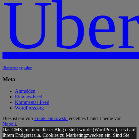
Über
Übersetzungsqualität
Meta
Anmelden
Eintrags-Feed
Kommentar-Feed
WordPress.org
Dies ist ein von
Frank Jankowski
erstelltes Child-Theme von
Napoli
.
Das CMS, mit dem dieser Blog erstellt wurde (WordPress), setzt auf
Ihrem Endgerät u.a. Cookies zu Marketingzwecken ein. Sind Sie