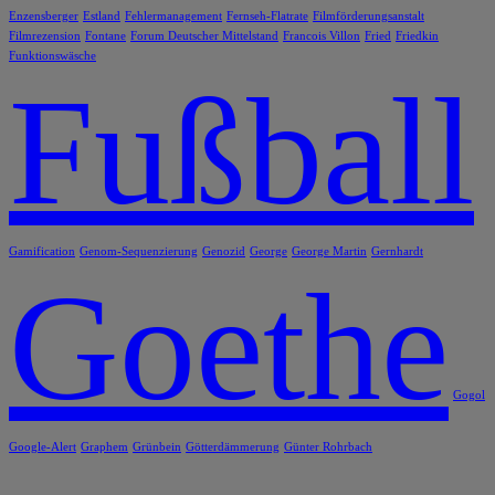
Enzensberger
Estland
Fehlermanagement
Fernseh-Flatrate
Filmförderungsanstalt
Filmrezension
Fontane
Forum Deutscher Mittelstand
Francois Villon
Fried
Friedkin
Funktionswäsche
Fußball
Gamification
Genom-Sequenzierung
Genozid
George
George Martin
Gernhardt
Goethe
Gogol
Google-Alert
Graphem
Grünbein
Götterdämmerung
Günter Rohrbach