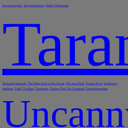
Supercomputer
Supportstruktur
Sönke Wortmann
Tara
Technologietrends
The Deep End of the Ocean
The Last Duel
Torture Porn
Traduttore
traditore
Trakl
Truffaut
Turgenjev
Turing-Test
Ulu Grosbard
Umweltignoranz
Uncann