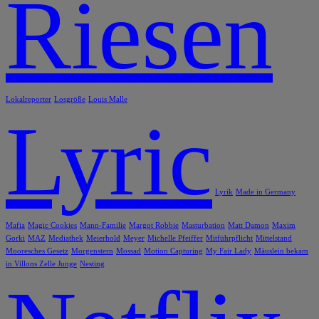
Riesen
Lokalreporter
Losgröße
Louis Malle
Lyric
Lyrik
Made in Germany
Mafia
Magic Cookies
Mann-Familie
Margot Robbie
Masturbation
Matt Damon
Maxim
Gorki
MAZ
Mediathek
Meierhold
Meyer
Michelle Pfeiffer
Mitführpflicht
Mittelstand
Mooresches Gesetz
Morgenstern
Mossad
Motion Capturing
My Fair Lady
Mäuslein bekam
in Villons Zelle Junge
Nesting