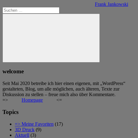
Frank Jankowski
Suchen
nach:
Suchen
welcome
Seit Mai 2020 betreibe ich hier einen eigenen, mit „WordPress“
gestalteten, Blog, um alle möglichen, auch älteren, Texte zur
Diskussion zu stellen – freue mich also über Kommentare.
=>
Homepage
<=
Topics
=> Meine Favoriten
(17)
3D Druck
(9)
Aktuell
(3)