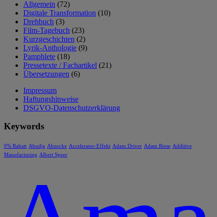
Allgemein
(72)
Digitale Transformation
(10)
Drehbuch
(3)
Film-Tagebuch
(23)
Kurzgeschichten
(2)
Lyrik-Anthologie
(9)
Pamphlete
(18)
Pressetexte / Fachartikel
(21)
Übersetzungen
(6)
Impressum
Haftungshinweise
DSGVO-Datenschutzerklärung
Keywords
0% Rabatt
Abudja
Abzocke
Accelerator-Effekt
Adam Driver
Adam Riese
Additive
Manufacturing
Albert Speer