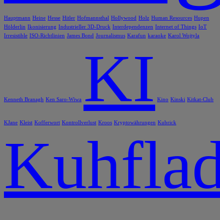
Hauptmann
Heine
Hesse
Hitler
Hofmannsthal
Hollywood
Holz
Human Resources
Hupen
Hölderlin
Ikonisierung
Industrieller 3D-Druck
Interdependenzen
Internet of Things
IoT
Irresistible
ISO-Richtlinien
James Bond
Journalismus
Karafun
karaoke
Karol Wojtyla
KI
Kenneth Branagh
Ken Saro-Wiwa
Kino
Kinski
Kitkat-Club
KJane
Kleist
Kofferwort
Kontrollverlust
Kroos
Kryptowährungen
Kubrick
Kuhflad