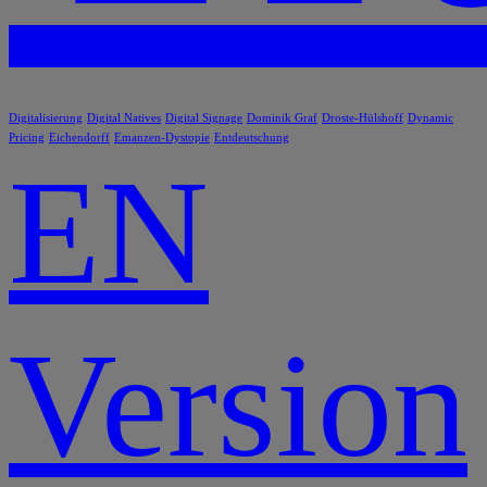
Digitalisierung
Digital Natives
Digital Signage
Dominik Graf
Droste-Hülshoff
Dynamic
Pricing
Eichendorff
Emanzen-Dystopie
Entdeutschung
EN
Version