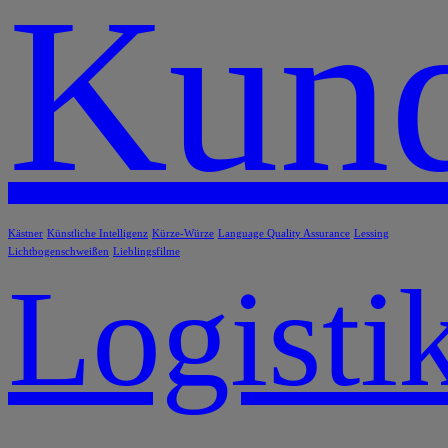
Kund
Kästner
Künstliche Intelligenz
Kürze-Würze
Language Quality Assurance
Lessing
Lichtbogenschweißen
Lieblingsfilme
Logisti