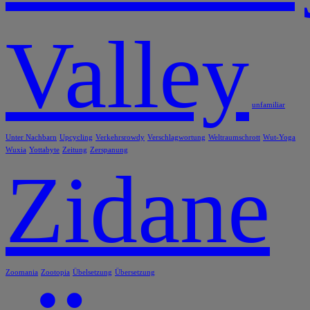
Valley
unfamiliar
Unter Nachbarn
Upcycling
Verkehrsrowdy
Verschlagwortung
Weltraumschrott
Wut-Yoga
Wuxia
Yottabyte
Zeitung
Zerspanung
Zidane
Zoomania
Zootopia
Übelsetzung
Übersetzung