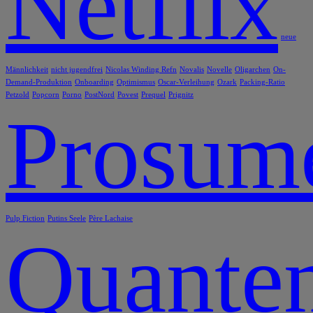
Netflix
neue
Männlichkeit
nicht jugendfrei
Nicolas Winding Refn
Novalis
Novelle
Oligarchen
On-
Demand-Produktion
Onboarding
Optimismus
Oscar-Verleihung
Ozark
Packing-Ratio
Petzold
Popcorn
Porno
PostNord
Povest
Prequel
Prignitz
Prosum
Pulp Fiction
Putins Seele
Père Lachaise
Quanten