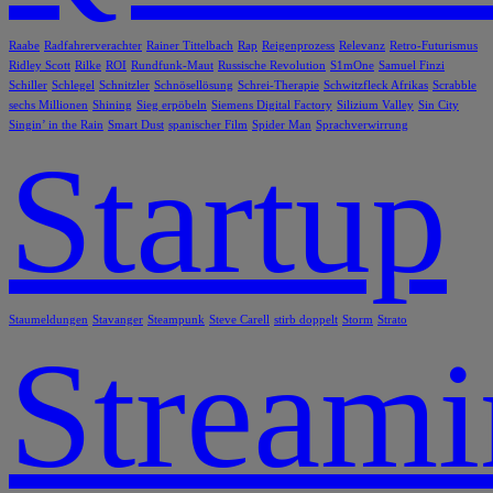
Raabe
Radfahrerverachter
Rainer Tittelbach
Rap
Reigenprozess
Relevanz
Retro-Futurismus
Ridley Scott
Rilke
ROI
Rundfunk-Maut
Russische Revolution
S1mOne
Samuel Finzi
Schiller
Schlegel
Schnitzler
Schnösellösung
Schrei-Therapie
Schwitzfleck Afrikas
Scrabble
sechs Millionen
Shining
Sieg erpöbeln
Siemens Digital Factory
Silizium Valley
Sin City
Singin’ in the Rain
Smart Dust
spanischer Film
Spider Man
Sprachverwirrung
Startup
Staumeldungen
Stavanger
Steampunk
Steve Carell
stirb doppelt
Storm
Strato
Stream