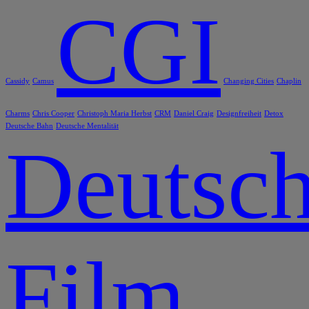
CGI
Cassidy
Camus
Changing Cities
Chaplin
Charms
Chris Cooper
Christoph Maria Herbst
CRM
Daniel Craig
Designfreiheit
Detox
Deutsche Bahn
Deutsche Mentalität
Deutsch
Film