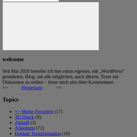
nach:
Suchen
welcome
Seit Mai 2020 betreibe ich hier einen eigenen, mit „WordPress“
gestalteten, Blog, um alle möglichen, auch älteren, Texte zur
Diskussion zu stellen – freue mich also über Kommentare.
=>
Homepage
<=
Topics
=> Meine Favoriten
(17)
3D Druck
(9)
Aktuell
(3)
Allgemein
(72)
Digitale Transformation
(10)