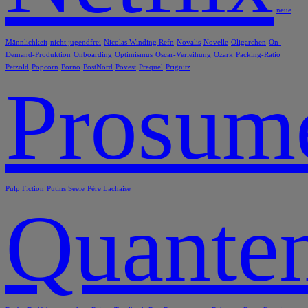
neue
Männlichkeit
nicht jugendfrei
Nicolas Winding Refn
Novalis
Novelle
Oligarchen
On-
Demand-Produktion
Onboarding
Optimismus
Oscar-Verleihung
Ozark
Packing-Ratio
Petzold
Popcorn
Porno
PostNord
Povest
Prequel
Prignitz
Prosum
Pulp Fiction
Putins Seele
Père Lachaise
Quanten