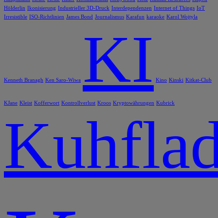
Hölderlin
Ikonisierung
Industrieller 3D-Druck
Interdependenzen
Internet of Things
IoT
Irresistible
ISO-Richtlinien
James Bond
Journalismus
Karafun
karaoke
Karol Wojtyla
KI
Kenneth Branagh
Ken Saro-Wiwa
Kino
Kinski
Kitkat-Club
KJane
Kleist
Kofferwort
Kontrollverlust
Kroos
Kryptowährungen
Kubrick
Kuhflad