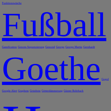
Funktionswäsche
Fußball
Gamification
Genom-Sequenzierung
Genozid
George
George Martin
Gernhardt
Goethe
Gogol
Google-Alert
Graphem
Grünbein
Götterdämmerung
Günter Rohrbach