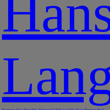
Han
Lang
Hauptmann
Heine
Hesse
Hitler
Hofmannsthal
Hollywood
Holz
Human Resources
Hupen