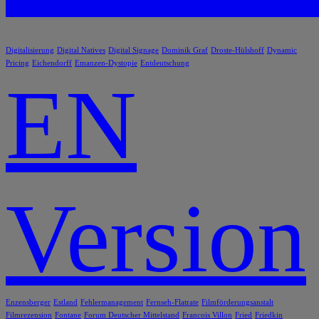
Digitalisierung
Digital Natives
Digital Signage
Dominik Graf
Droste-Hülshoff
Dynamic
Pricing
Eichendorff
Emanzen-Dystopie
Entdeutschung
EN
Version
Enzensberger
Estland
Fehlermanagement
Fernseh-Flatrate
Filmförderungsanstalt
Filmrezension
Fontane
Forum Deutscher Mittelstand
Francois Villon
Fried
Friedkin