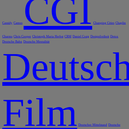
CGI
Cassidy
Camus
Changing Cities
Chaplin
Charms
Chris Cooper
Christoph Maria Herbst
CRM
Daniel Craig
Designfreiheit
Detox
Deutsche Bahn
Deutsche Mentalität
Deutsch
Film
Deutscher Mittelstand
Deutsche