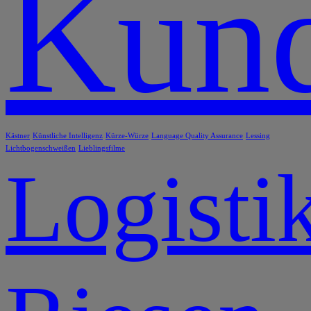
Kund
Kästner
Künstliche Intelligenz
Kürze-Würze
Language Quality Assurance
Lessing
Lichtbogenschweißen
Lieblingsfilme
Logisti