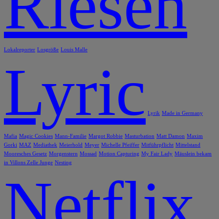
Riesen
Lokalreporter
Losgröße
Louis Malle
Lyric
Lyrik
Made in Germany
Mafia
Magic Cookies
Mann-Familie
Margot Robbie
Masturbation
Matt Damon
Maxim
Gorki
MAZ
Mediathek
Meierhold
Meyer
Michelle Pfeiffer
Mitführpflicht
Mittelstand
Mooresches Gesetz
Morgenstern
Mossad
Motion Capturing
My Fair Lady
Mäuslein bekam
in Villons Zelle Junge
Nesting
Netflix