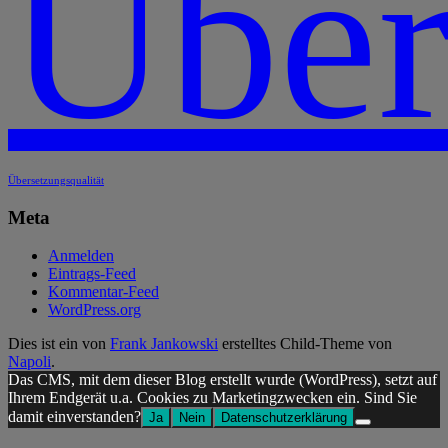
Über
Übersetzungsqualität
Meta
Anmelden
Eintrags-Feed
Kommentar-Feed
WordPress.org
Dies ist ein von
Frank Jankowski
erstelltes Child-Theme von
Napoli
.
Das CMS, mit dem dieser Blog erstellt wurde (WordPress), setzt auf
Ihrem Endgerät u.a. Cookies zu Marketingzwecken ein. Sind Sie
damit einverstanden?
Ja
Nein
Datenschutzerklärung