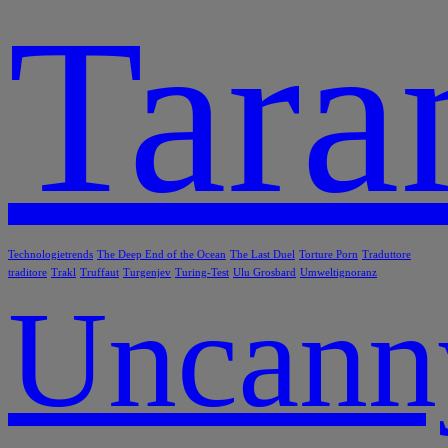
Tara
Technologietrends
The Deep End of the Ocean
The Last Duel
Torture Porn
Traduttore
traditore
Trakl
Truffaut
Turgenjev
Turing-Test
Ulu Grosbard
Umweltignoranz
Uncann