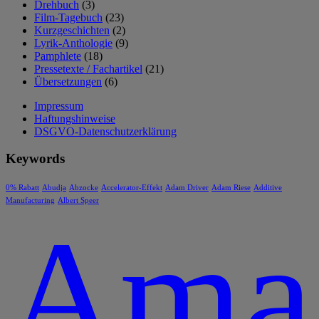
Drehbuch
(3)
Film-Tagebuch
(23)
Kurzgeschichten
(2)
Lyrik-Anthologie
(9)
Pamphlete
(18)
Pressetexte / Fachartikel
(21)
Übersetzungen
(6)
Impressum
Haftungshinweise
DSGVO-Datenschutzerklärung
Keywords
0% Rabatt
Abudja
Abzocke
Accelerator-Effekt
Adam Driver
Adam Riese
Additive
Manufacturing
Albert Speer
Ama