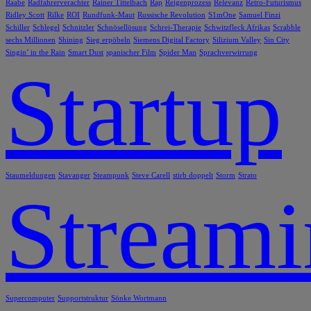
Raabe
Radfahrerverachter
Rainer Tittelbach
Rap
Reigenprozess
Relevanz
Retro-Futurismus
Ridley Scott
Rilke
ROI
Rundfunk-Maut
Russische Revolution
S1mOne
Samuel Finzi
Schiller
Schlegel
Schnitzler
Schnösellösung
Schrei-Therapie
Schwitzfleck Afrikas
Scrabble
sechs Millionen
Shining
Sieg erpöbeln
Siemens Digital Factory
Silizium Valley
Sin City
Singin’ in the Rain
Smart Dust
spanischer Film
Spider Man
Sprachverwirrung
Startup
Staumeldungen
Stavanger
Steampunk
Steve Carell
stirb doppelt
Storm
Strato
Stream
Supercomputer
Supportstruktur
Sönke Wortmann