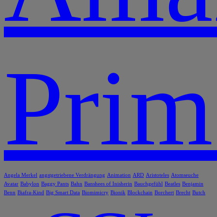
Prim
Angela Merkel
angstgetriebene Verdrängung
Animation
ARD
Aristoteles
Atomseuche
Avatar
Babylon
Baggy Pants
Bahn
Banshees of Inisherin
Bauchgefühl
Beatles
Benjamin
Benn
Biafra-Kind
Big Smart Data
Biomimicry
Bionik
Blockchain
Borchert
Brecht
Butch