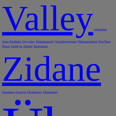
Valley
unfamiliar
Unter Nachbarn
Upcycling
Verkehrsrowdy
Verschlagwortung
Weltraumschrott
Wut-Yoga
Wuxia
Yottabyte
Zeitung
Zerspanung
Zidane
Zoomania
Zootopia
Übelsetzung
Übersetzung