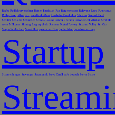
Raabe
Radfahrerverachter
Rainer Tittelbach
Rap
Reigenprozess
Relevanz
Retro-Futurismus
Ridley Scott
Rilke
ROI
Rundfunk-Maut
Russische Revolution
S1mOne
Samuel Finzi
Schiller
Schlegel
Schnitzler
Schnösellösung
Schrei-Therapie
Schwitzfleck Afrikas
Scrabble
sechs Millionen
Shining
Sieg erpöbeln
Siemens Digital Factory
Silizium Valley
Sin City
Singin’ in the Rain
Smart Dust
spanischer Film
Spider Man
Sprachverwirrung
Startup
Staumeldungen
Stavanger
Steampunk
Steve Carell
stirb doppelt
Storm
Strato
Stream