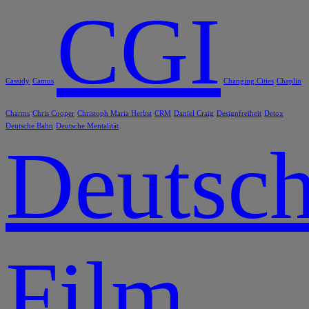
CGI
Cassidy
Camus
Changing Cities
Chaplin
Charms
Chris Cooper
Christoph Maria Herbst
CRM
Daniel Craig
Designfreiheit
Detox
Deutsche Bahn
Deutsche Mentalität
Deutsch
Film