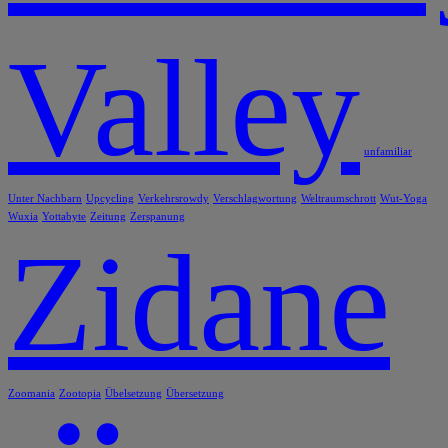
Valley
unfamiliar
Unter Nachbarn
Upcycling
Verkehrsrowdy
Verschlagwortung
Weltraumschrott
Wut-Yoga
Wuxia
Yottabyte
Zeitung
Zerspanung
Zidane
Zoomania
Zootopia
Übelsetzung
Übersetzung