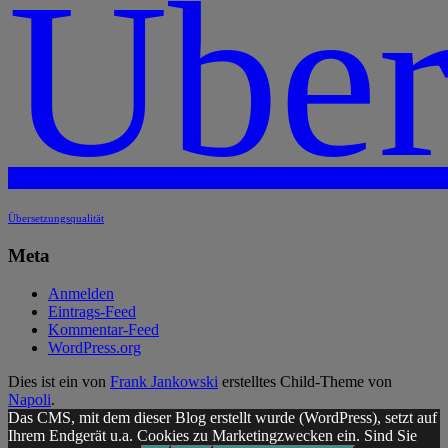
Über
Übersetzungsqualität
Meta
Anmelden
Eintrags-Feed
Kommentar-Feed
WordPress.org
Dies ist ein von
Frank Jankowski
erstelltes Child-Theme von
Napoli
.
Das CMS, mit dem dieser Blog erstellt wurde (WordPress), setzt auf
Ihrem Endgerät u.a. Cookies zu Marketingzwecken ein. Sind Sie