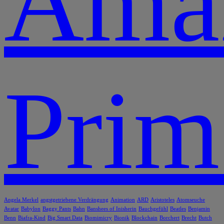
Ama
Prim
Angela Merkel
angstgetriebene Verdrängung
Animation
ARD
Aristoteles
Atomseuche
Avatar
Babylon
Baggy Pants
Bahn
Banshees of Inisherin
Bauchgefühl
Beatles
Benjamin
Benn
Biafra-Kind
Big Smart Data
Biomimicry
Bionik
Blockchain
Borchert
Brecht
Butch