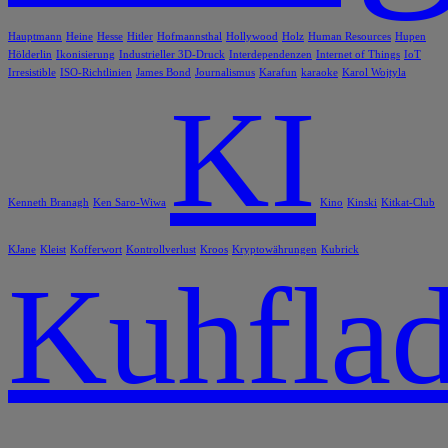
Hauptmann
Heine
Hesse
Hitler
Hofmannsthal
Hollywood
Holz
Human Resources
Hupen
Hölderlin
Ikonisierung
Industrieller 3D-Druck
Interdependenzen
Internet of Things
IoT
Irresistible
ISO-Richtlinien
James Bond
Journalismus
Karafun
karaoke
Karol Wojtyla
KI
Kenneth Branagh
Ken Saro-Wiwa
Kino
Kinski
Kitkat-Club
KJane
Kleist
Kofferwort
Kontrollverlust
Kroos
Kryptowährungen
Kubrick
Kuhflad