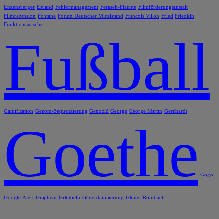
Enzensberger
Estland
Fehlermanagement
Fernseh-Flatrate
Filmförderungsanstalt
Filmrezension
Fontane
Forum Deutscher Mittelstand
Francois Villon
Fried
Friedkin
Funktionswäsche
Fußball
Gamification
Genom-Sequenzierung
Genozid
George
George Martin
Gernhardt
Goethe
Gogol
Google-Alert
Graphem
Grünbein
Götterdämmerung
Günter Rohrbach