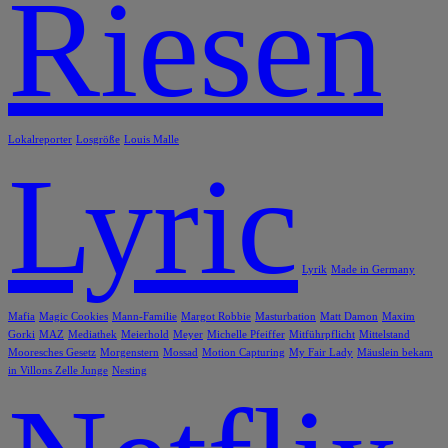
Riesen
Lokalreporter
Losgröße
Louis Malle
Lyric
Lyrik
Made in Germany
Mafia
Magic Cookies
Mann-Familie
Margot Robbie
Masturbation
Matt Damon
Maxim
Gorki
MAZ
Mediathek
Meierhold
Meyer
Michelle Pfeiffer
Mitführpflicht
Mittelstand
Mooresches Gesetz
Morgenstern
Mossad
Motion Capturing
My Fair Lady
Mäuslein bekam
in Villons Zelle Junge
Nesting