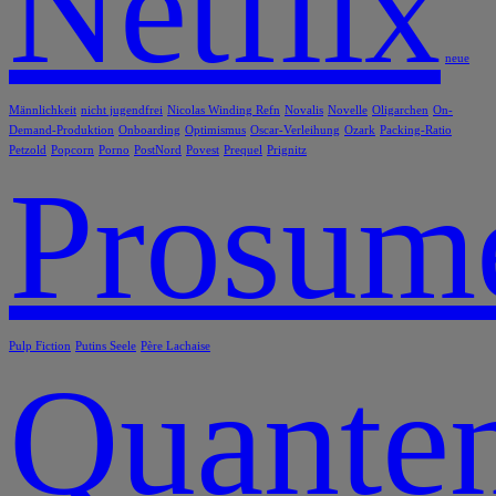
Netflix
neue
Männlichkeit
nicht jugendfrei
Nicolas Winding Refn
Novalis
Novelle
Oligarchen
On-
Demand-Produktion
Onboarding
Optimismus
Oscar-Verleihung
Ozark
Packing-Ratio
Petzold
Popcorn
Porno
PostNord
Povest
Prequel
Prignitz
Prosum
Pulp Fiction
Putins Seele
Père Lachaise
Quanten