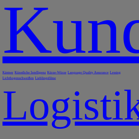
Kund
Kästner
Künstliche Intelligenz
Kürze-Würze
Language Quality Assurance
Lessing
Lichtbogenschweißen
Lieblingsfilme
Logisti