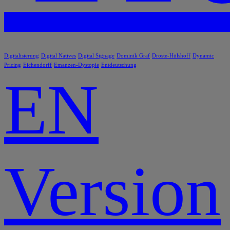
Digitalisierung
Digital Natives
Digital Signage
Dominik Graf
Droste-Hülshoff
Dynamic
Pricing
Eichendorff
Emanzen-Dystopie
Entdeutschung
EN
Version