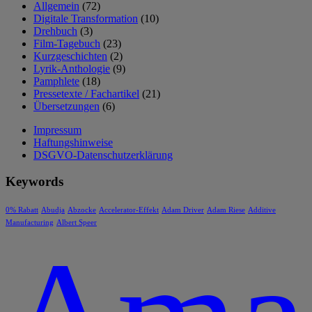
Allgemein
(72)
Digitale Transformation
(10)
Drehbuch
(3)
Film-Tagebuch
(23)
Kurzgeschichten
(2)
Lyrik-Anthologie
(9)
Pamphlete
(18)
Pressetexte / Fachartikel
(21)
Übersetzungen
(6)
Impressum
Haftungshinweise
DSGVO-Datenschutzerklärung
Keywords
0% Rabatt
Abudja
Abzocke
Accelerator-Effekt
Adam Driver
Adam Riese
Additive
Manufacturing
Albert Speer