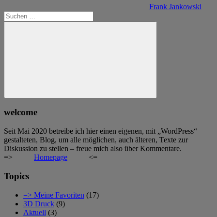
Frank Jankowski
Suchen
nach:
Suchen
welcome
Seit Mai 2020 betreibe ich hier einen eigenen, mit „WordPress“
gestalteten, Blog, um alle möglichen, auch älteren, Texte zur
Diskussion zu stellen – freue mich also über Kommentare.
=>
Homepage
<=
Topics
=> Meine Favoriten
(17)
3D Druck
(9)
Aktuell
(3)